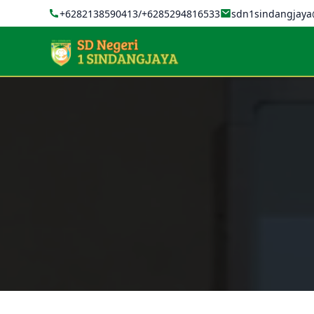
+6282138590413/+6285294816533
sdn1sindangjay