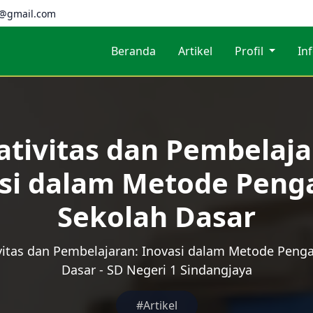
a@gmail.com
Beranda
Artikel
Profil
In
ativitas dan Pembelaja
si dalam Metode Peng
Sekolah Dasar
ivitas dan Pembelajaran: Inovasi dalam Metode Peng
Dasar - SD Negeri 1 Sindangjaya
#Artikel