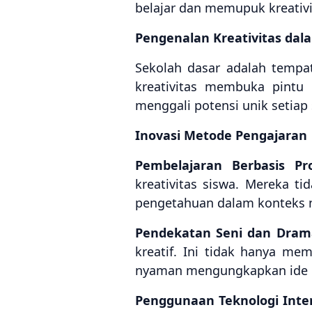
belajar dan memupuk kreativi
Pengenalan Kreativitas da
Sekolah dasar adalah tempa
kreativitas membuka pin
menggali potensi unik setiap 
Inovasi Metode Pengajaran
Pembelajaran Berbasis Pr
kreativitas siswa. Mereka 
pengetahuan dalam konteks n
Pendekatan Seni dan Dram
kreatif. Ini tidak hanya me
nyaman mengungkapkan ide 
Penggunaan Teknologi Inter