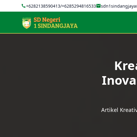
+6282138590413/+6285294816533
sdn1sindangjay
Kre
Inova
Artikel Kreat