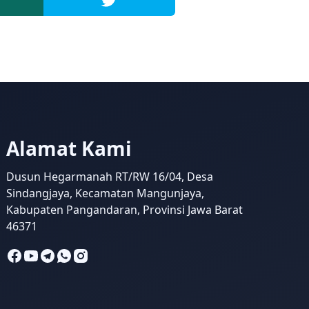
Alamat Kami
Dusun Hegarmanah RT/RW 16/04, Desa
Sindangjaya, Kecamatan Mangunjaya,
Kabupaten Pangandaran, Provinsi Jawa Barat
46371