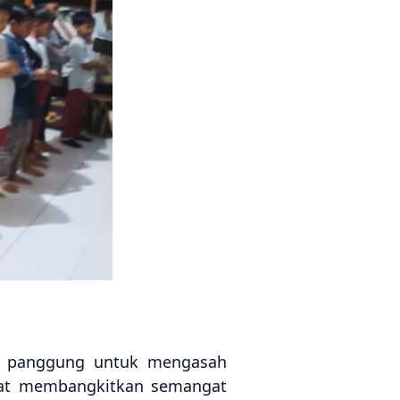
an panggung untuk mengasah
apat membangkitkan semangat