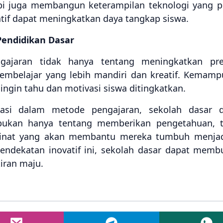
api juga membangun keterampilan teknologi yang p
tif dapat meningkatkan daya tangkap siswa.
Pendidikan Dasar
gajaran tidak hanya tentang meningkatkan pres
belajar yang lebih mandiri dan kreatif. Kemampuan
ngin tahu dan motivasi siswa ditingkatkan.
asi dalam metode pengajaran, sekolah dasar 
 bukan hanya tentang memberikan pengetahuan, 
inat yang akan membantu mereka tumbuh menjadi
 pendekatan inovatif ini, sekolah dasar dapat memb
iran maju.